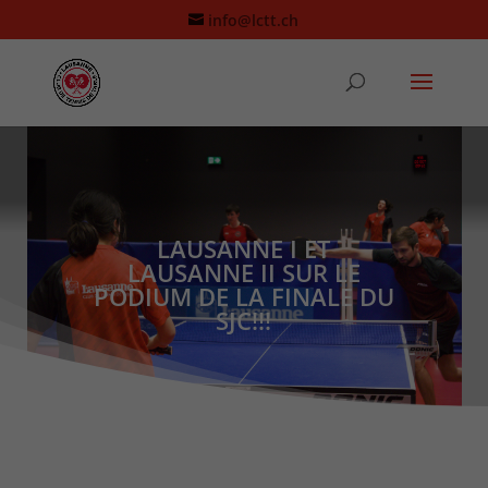
info@lctt.ch
LAUSANNE I ET
LAUSANNE II SUR LE
PODIUM DE LA FINALE DU
SJC!!!