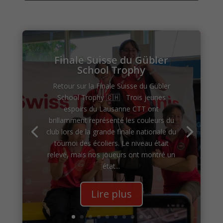
Finale Suisse du Gübler
School Trophy
Retour sur la Finale Suisse du Gübler
School Trophy 🇨🇭 Trois jeunes
espoirs du Lausanne CTT ont
brillamment représenté les couleurs du
club lors de la grande finale nationale du
tournoi des écoliers. Le niveau était
relevé, mais nos joueurs ont montré un
état...
Lire plus