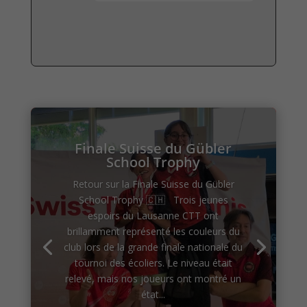
Finale Suisse du Gübler
School Trophy
Retour sur la Finale Suisse du Gübler
School Trophy 🇨🇭 Trois jeunes
espoirs du Lausanne CTT ont
brillamment représenté les couleurs du
club lors de la grande finale nationale du
tournoi des écoliers. Le niveau était
relevé, mais nos joueurs ont montré un
état...