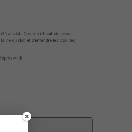
 9h30 au club. Comme d’habitude, nous
la vie du club et d’entendre les voix des
l’après-midi.