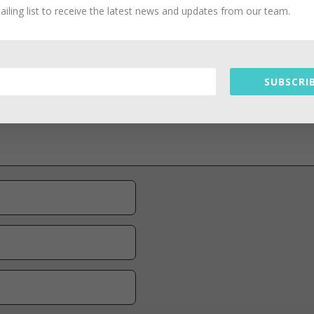
e
ailing list to receive the latest news and updates from our team.
es champs obligatoires sont indiqués avec
*
SUBSCRIB