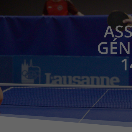
AS
GÉN
1