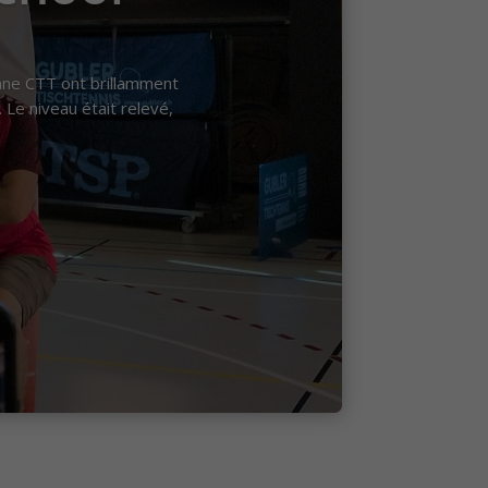
anne CTT ont brillamment
 Le niveau était relevé,