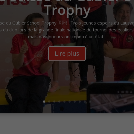
Trophy
isse du Gübler School Trophy 🇨🇭 Trois jeunes espoirs du Laus
 du club lors de la grande finale nationale du tournoi des écoliers.
mais nos joueurs ont montré un état...
Lire plus