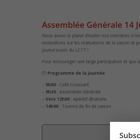
Assemblée Générale 14 J
Nous avons le plaisir d’inviter nos membres à l
reviendrons sur les réalisations de la saison et 
joueur·euses du LCTT !
Pour encourager une large participation et que la
🕙
Programme de la journée
:
–
9h00
: Café Croissant
–
9h30
: Assemblée Générale
–
Vers 12h00
: Apéritif dînatoire
–
14h00
: Tournoi de fin de saison
Subsc