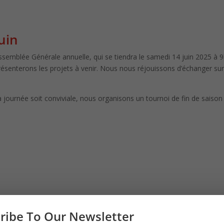
uin
’Assemblée Générale annuelle, qui se tiendra le samedi 14 juin 2025 à
présenterons les projets à venir. Nous nous réjouissons d’échanger sur 
 journée soit conviviale, nous organisons un tournoi de fin de saison 
ribe To Our Newsletter