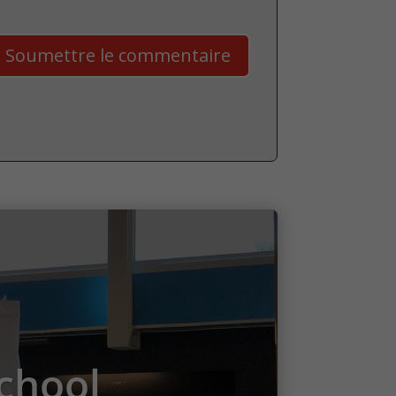
Soumettre le commentaire
School